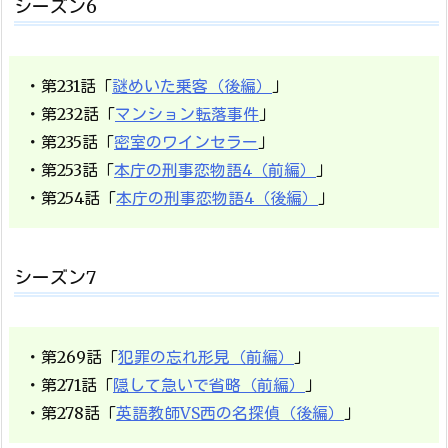
シーズン6
・第231話「
謎めいた乗客（後編）
」
・第232話「
マンション転落事件
」
・第235話「
密室のワインセラー
」
・第253話「
本庁の刑事恋物語4（前編）
」
・第254話「
本庁の刑事恋物語4（後編）
」
シーズン7
・第269話「
犯罪の忘れ形見（前編）
」
・第271話「
隠して急いで省略（前編）
」
・第278話「
英語教師VS西の名探偵（後編）
」