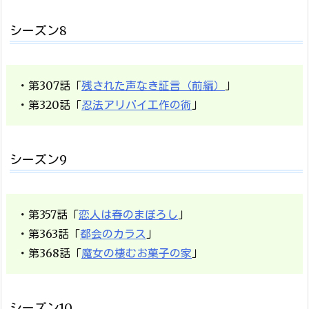
シーズン8
・第307話「
残された声なき証言（前編）
」
・第320話「
忍法アリバイ工作の術
」
シーズン9
・第357話「
恋人は春のまぼろし
」
・第363話「
都会のカラス
」
・第368話「
魔女の棲むお菓子の家
」
シーズン10