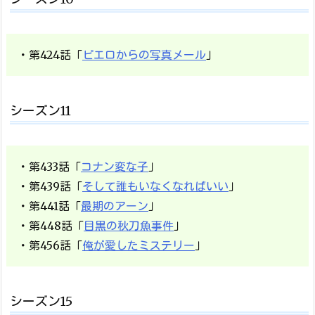
・第424話「
ピエロからの写真メール
」
シーズン11
・第433話「
コナン変な子
」
・第439話「
そして誰もいなくなればいい
」
・第441話「
最期のアーン
」
・第448話「
目黒の秋刀魚事件
」
・第456話「
俺が愛したミステリー
」
シーズン15