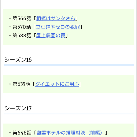
・第566話「
相棒はサンタさん
」
・第570話「
立証確率ゼロの犯罪
」
・第588話「
屋上農園の罠
」
シーズン16
・第635話「
ダイエットにご用心
」
シーズン17
・第646話「
幽霊ホテルの推理対決（前編）
」