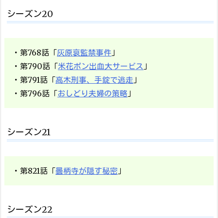
シーズン20
・第768話「
灰原哀監禁事件
」
・第790話「
米花ポン出血大サービス
」
・第791話「
高木刑事、手錠で逃走
」
・第796話「
おしどり夫婦の策略
」
シーズン21
・第821話「
曇柄寺が隠す秘密
」
シーズン22