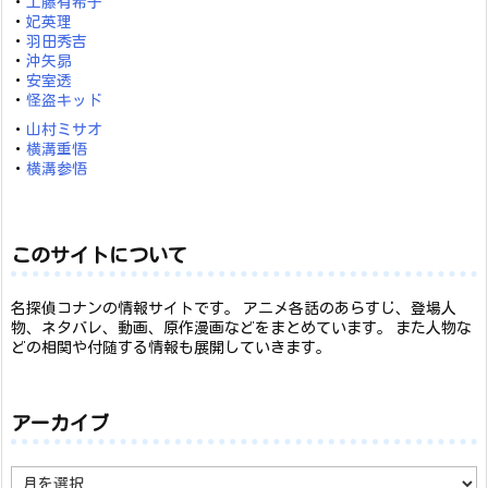
・
工藤有希子
・
妃英理
・
羽田秀吉
・
沖矢昴
・
安室透
・
怪盗キッド
・
山村ミサオ
・
横溝重悟
・
横溝参悟
このサイトについて
名探偵コナンの情報サイトです。 アニメ各話のあらすじ、登場人
物、ネタバレ、動画、原作漫画などをまとめています。 また人物な
どの相関や付随する情報も展開していきます。
アーカイブ
ア