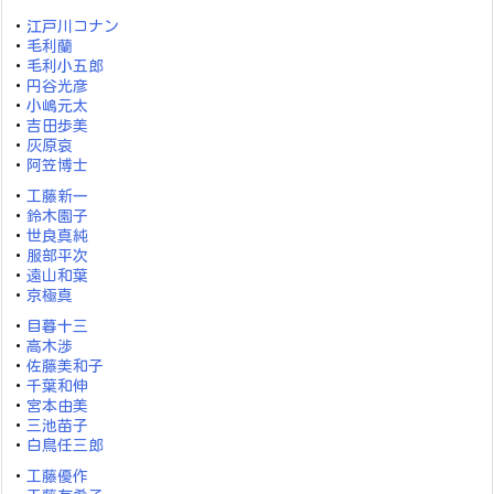
・
江戸川コナン
・
毛利蘭
・
毛利小五郎
・
円谷光彦
・
小嶋元太
・
吉田歩美
・
灰原哀
・
阿笠博士
・
工藤新一
・
鈴木園子
・
世良真純
・
服部平次
・
遠山和葉
・
京極真
・
目暮十三
・
高木渉
・
佐藤美和子
・
千葉和伸
・
宮本由美
・
三池苗子
・
白鳥任三郎
・
工藤優作