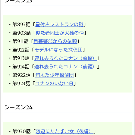
シーズン23
・第893話「
星付きレストランの謎
」
・第903話「
似た者同士が犬猿の仲
」
・第911話「
目暮警部からの依頼
」
・第912話「
モデルになった探偵団
」
・第913話「
連れ去られたコナン（前編）
」
・第914話「
連れ去られたコナン（後編）
」
・第922話「
消えた少年探偵団
」
・第923話「
コナンのいない日
」
シーズン24
・第930話「
窓辺にたたずむ女（後編）
」