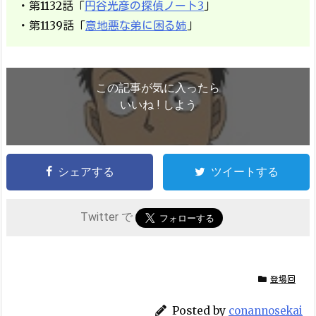
・第1132話「
円谷光彦の探偵ノート3
」
・第1139話「
意地悪な弟に困る姉
」
この記事が気に入ったら
いいね ! しよう
シェアする
ツイートする
Twitter で
登場回
Posted by
conannosekai