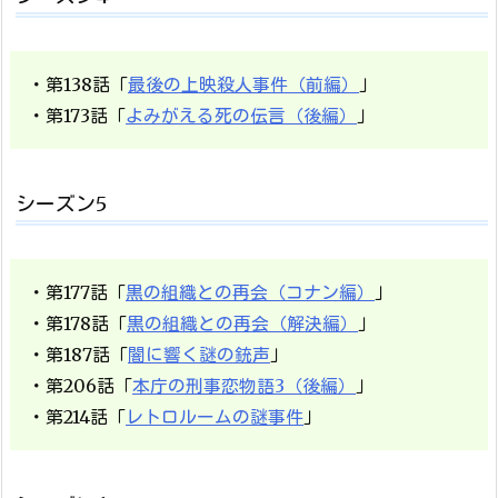
・第138話「
最後の上映殺人事件（前編）
」
・第173話「
よみがえる死の伝言（後編）
」
シーズン5
・第177話「
黒の組織との再会（コナン編）
」
・第178話「
黒の組織との再会（解決編）
」
・第187話「
闇に響く謎の銃声
」
・第206話「
本庁の刑事恋物語3（後編）
」
・第214話「
レトロルームの謎事件
」