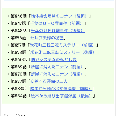
・第846話「
絶体絶命暗闇のコナン（後編）
」
・第847話「
千葉のＵＦＯ難事件（前編）
」
・第848話「
千葉のＵＦＯ難事件（後編）
」
・第856話「
セレブ夫婦の秘密
」
・第857話「
米花町二転三転ミステリー（前編）
」
・第858話「
米花町二転三転ミステリー（後編）
」
・第860話「
防犯システムの落とし穴
」
・第869話「
断崖に消えたコナン（前編）
」
・第870話「
断崖に消えたコナン（後編）
」
・第877話「
交差する運命の二人
」
・第883話「
絵本から飛び出す爆弾魔（前編）
」
・第884話「
絵本から飛び出す爆弾魔（後編）
」