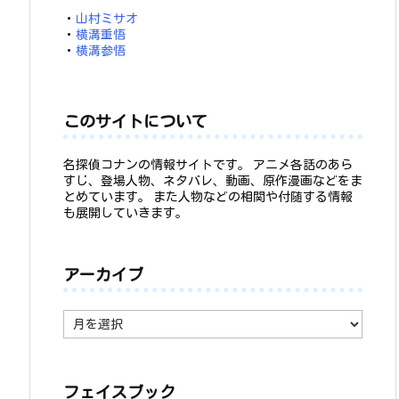
・
山村ミサオ
・
横溝重悟
・
横溝参悟
このサイトについて
名探偵コナンの情報サイトです。 アニメ各話のあら
すじ、登場人物、ネタバレ、動画、原作漫画などをま
とめています。 また人物などの相関や付随する情報
も展開していきます。
アーカイブ
ア
ー
カ
イ
ブ
フェイスブック