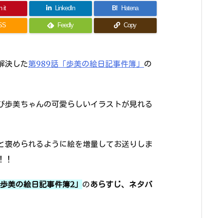
 it
LinkedIn
B!
Hatena
SS
Feedly
Copy
解決した
第989話「歩美の絵日記事件簿」
の
び歩美ちゃんの可愛らしいイラストが見れる
と褒められるように絵を増量してお送りしま
！！
「歩美の絵日記事件簿2」
の
あらすじ、ネタバ