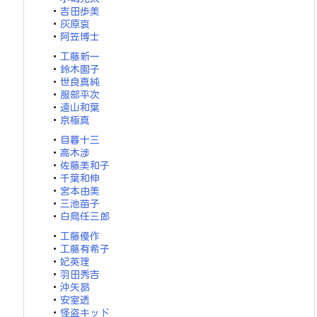
・
吉田歩美
・
灰原哀
・
阿笠博士
・
工藤新一
・
鈴木園子
・
世良真純
・
服部平次
・
遠山和葉
・
京極真
・
目暮十三
・
高木渉
・
佐藤美和子
・
千葉和伸
・
宮本由美
・
三池苗子
・
白鳥任三郎
・
工藤優作
・
工藤有希子
・
妃英理
・
羽田秀吉
・
沖矢昴
・
安室透
・
怪盗キッド