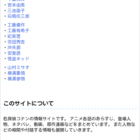
・
宮本由美
・
三池苗子
・
白鳥任三郎
・
工藤優作
・
工藤有希子
・
妃英理
・
羽田秀吉
・
沖矢昴
・
安室透
・
怪盗キッド
・
山村ミサオ
・
横溝重悟
・
横溝参悟
このサイトについて
名探偵コナンの情報サイトです。 アニメ各話のあらすじ、登場人
物、ネタバレ、動画、原作漫画などをまとめています。 また人物な
どの相関や付随する情報も展開していきます。