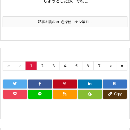
しようとしたが、それ ...
記事を読む
名探偵コナン第11 ...
«
‹
1
2
3
4
5
6
7
›
»
B!
Copy