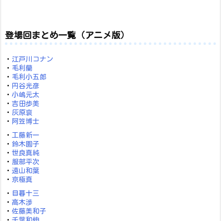
登場回まとめ一覧（アニメ版）
・
江戸川コナン
・
毛利蘭
・
毛利小五郎
・
円谷光彦
・
小嶋元太
・
吉田歩美
・
灰原哀
・
阿笠博士
・
工藤新一
・
鈴木園子
・
世良真純
・
服部平次
・
遠山和葉
・
京極真
・
目暮十三
・
高木渉
・
佐藤美和子
・
千葉和伸