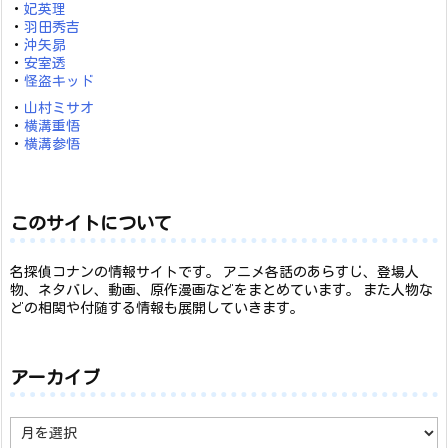
・
妃英理
・
羽田秀吉
・
沖矢昴
・
安室透
・
怪盗キッド
・
山村ミサオ
・
横溝重悟
・
横溝参悟
このサイトについて
名探偵コナンの情報サイトです。 アニメ各話のあらすじ、登場人
物、ネタバレ、動画、原作漫画などをまとめています。 また人物な
どの相関や付随する情報も展開していきます。
アーカイブ
ア
ー