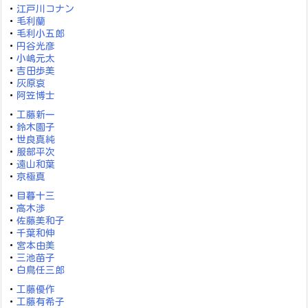
・
江戸川コナン
・
毛利蘭
・
毛利小五郎
・
円谷光彦
・
小嶋元太
・
吉田歩美
・
灰原哀
・
阿笠博士
・
工藤新一
・
鈴木園子
・
世良真純
・
服部平次
・
遠山和葉
・
京極真
・
目暮十三
・
高木渉
・
佐藤美和子
・
千葉和伸
・
宮本由美
・
三池苗子
・
白鳥任三郎
・
工藤優作
・
工藤有希子