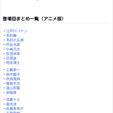
登場回まとめ一覧（アニメ版）
・
江戸川コナン
・
毛利蘭
・
毛利小五郎
・
円谷光彦
・
小嶋元太
・
吉田歩美
・
灰原哀
・
阿笠博士
・
工藤新一
・
鈴木園子
・
世良真純
・
服部平次
・
遠山和葉
・
京極真
・
目暮十三
・
高木渉
・
佐藤美和子