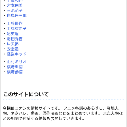
・
千葉和伸
・
宮本由美
・
三池苗子
・
白鳥任三郎
・
工藤優作
・
工藤有希子
・
妃英理
・
羽田秀吉
・
沖矢昴
・
安室透
・
怪盗キッド
・
山村ミサオ
・
横溝重悟
・
横溝参悟
このサイトについて
名探偵コナンの情報サイトです。 アニメ各話のあらすじ、登場人
物、ネタバレ、動画、原作漫画などをまとめています。 また人物な
どの相関や付随する情報も展開していきます。