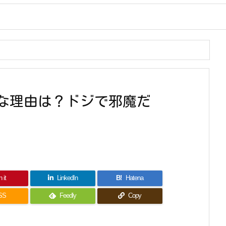
いな理由は？ドジで邪魔だ
 it
LinkedIn
B!
Hatena
SS
Feedly
Copy