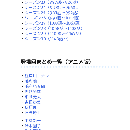
・
シーズン23（887話～926話）
・
シーズン24（927話～964話）
・
シーズン25（965話～992話）
・
シーズン26（993話～1032話）
・
シーズン27（1033話～1067話）
・
シーズン28（1068話～1108話）
・
シーズン29（1109話～1147話）
・
シーズン30（1148話～）
登場回まとめ一覧（アニメ版）
・
江戸川コナン
・
毛利蘭
・
毛利小五郎
・
円谷光彦
・
小嶋元太
・
吉田歩美
・
灰原哀
・
阿笠博士
・
工藤新一
・
鈴木園子