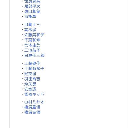
・
世良真純
・
服部平次
・
遠山和葉
・
京極真
・
目暮十三
・
高木渉
・
佐藤美和子
・
千葉和伸
・
宮本由美
・
三池苗子
・
白鳥任三郎
・
工藤優作
・
工藤有希子
・
妃英理
・
羽田秀吉
・
沖矢昴
・
安室透
・
怪盗キッド
・
山村ミサオ
・
横溝重悟
・
横溝参悟