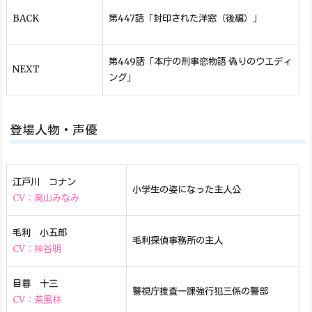
BACK
第447話「封印された洋窓（後編）」
第449話「本庁の刑事恋物語 偽りのウエディ
NEXT
ング」
登場人物・声優
江戸川 コナン
小学生の姿になった主人公
CV：高山みなみ
毛利 小五郎
毛利探偵事務所の主人
CV：神谷明
目暮 十三
警視庁捜査一課強行犯三係の警部
CV：茶風林