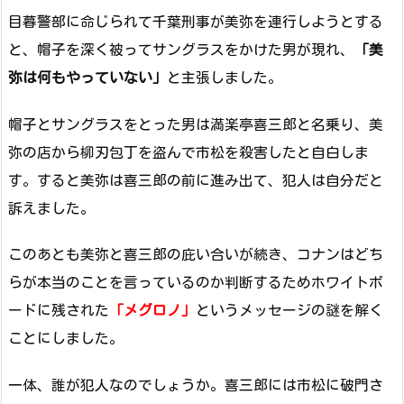
目暮警部に命じられて千葉刑事が美弥を連行しようとする
と、帽子を深く被ってサングラスをかけた男が現れ、
「美
弥は何もやっていない」
と主張しました。
帽子とサングラスをとった男は満楽亭喜三郎と名乗り、美
弥の店から柳刃包丁を盗んで市松を殺害したと自白しま
す。すると美弥は喜三郎の前に進み出て、犯人は自分だと
訴えました。
このあとも美弥と喜三郎の庇い合いが続き、コナンはどち
らが本当のことを言っているのか判断するためホワイトボ
ードに残された
「メグロノ」
というメッセージの謎を解く
ことにしました。
一体、誰が犯人なのでしょうか。喜三郎には市松に破門さ