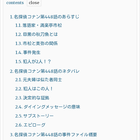
contents
1.
名探偵コナン第448話のあらすじ
1.1.
落語家・満楽亭市松
1.2.
目黒の秋刀魚とは
1.3.
市松と美弥の関係
1.4.
事件発生
1.5.
犯人が2人！？
2.
名探偵コナン第448話のネタバレ
2.1.
元夫婦は似た者同士
2.2.
犯人はこの人！
2.3.
決定的な証拠
2.4.
ダイイングメッセージの意味
2.5.
サブストーリー
2.6.
エピローグ
3.
名探偵コナン第448話の事件ファイル概要