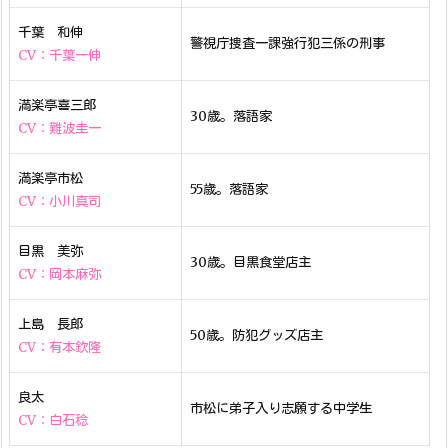
千葉 和伸
警視庁捜査一課強行犯三係の刑事
CV：千葉一伸
満楽亭喜三郎
30歳。落語家
CV：難波圭一
満楽亭市松
55歳。落語家
CV：小川真司
目黒 美弥
30歳。目黒食堂店主
CV：岡本麻弥
上島 長郎
50歳。防犯グッズ店主
CV：有本欽隆
良太
市松に弟子入り志願する中学生
CV：白石稔