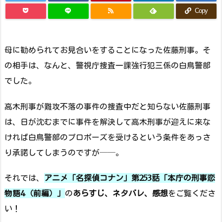
Copy
母に勧められてお見合いをすることになった佐藤刑事。そ
の相手は、なんと、警視庁捜査一課強行犯三係の白鳥警部
でした。
高木刑事が難攻不落の事件の捜査中だと知らない佐藤刑事
は、日が沈むまでに事件を解決して高木刑事が迎えに来な
ければ白鳥警部のプロポーズを受けるという条件をあっさ
り承諾してしまうのですが──。
それでは、
アニメ「名探偵コナン」第253話「本庁の刑事恋
物語4（前編）」
の
あらすじ、ネタバレ、感想
をご覧くださ
い！