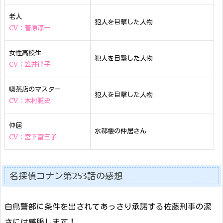
老人
犯人を目撃した人物
CV：菅原淳一
女性高校生
犯人を目撃した人物
CV：笠井律子
喫茶店のマスター
犯人を目撃した人物
CV：木村雅史
仲居
水都楼の仲居さん
CV：宮下富三子
名探偵コナン第253話の感想
白鳥警部に条件を出されてあっさり承諾する佐藤刑事の潔
さには感服します！