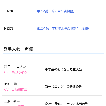
BACK
第252話「絵の中の誘拐犯」
NEXT
第254話「本庁の刑事恋物語4（後編）」
登場人物・声優
江戸川 コナン
小学生の姿になった主人公
CV：高山みなみ
毛利 蘭
新一（コナン）の幼馴染み
CV：山崎和佳奈
工藤 新一
高校生探偵。コナンの本当の姿