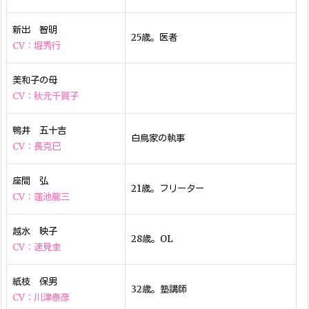
新出 智明
25歳。医者
CV：堀秀行
美和子の母
CV：秋元千賀子
鴨井 五十吉
白鳥家の執事
CV：長克巳
座間 弘
21歳。フリーター
CV：蓮池龍三
越水 映子
28歳。OL
CV：速見圭
紙枝 保男
32歳。塾講師
CV：川津泰彦