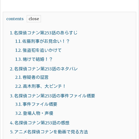
contents
1.
名探偵コナン第253話のあらすじ
1.1.
佐藤刑事がお見合い！？
1.2.
強盗犯を追いかけて
1.3.
賭けで結婚！？
2.
名探偵コナン第253話のネタバレ
2.1.
容疑者の証言
2.2.
高木刑事、大ピンチ！
3.
名探偵コナン第253話の事件ファイル概要
3.1.
事件ファイル概要
3.2.
登場人物・声優
4.
名探偵コナン第253話の感想
5.
アニメ名探偵コナンを動画で見る方法