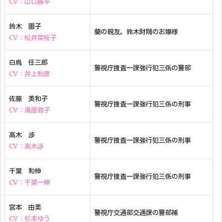
CV：山口勝平
鈴木 園子
蘭の親友。鈴木財閥のお嬢様
CV：松井菜桜子
白鳥 任三郎
警視庁捜査一課強行犯三係の警部
CV：井上和彦
佐藤 美和子
警視庁捜査一課強行犯三係の刑事
CV：湯屋敦子
高木 渉
警視庁捜査一課強行犯三係の刑事
CV：高木渉
千葉 和伸
警視庁捜査一課強行犯三係の刑事
CV：千葉一伸
宮本 由美
警視庁交通部交通課の警部補
CV：杉本ゆう