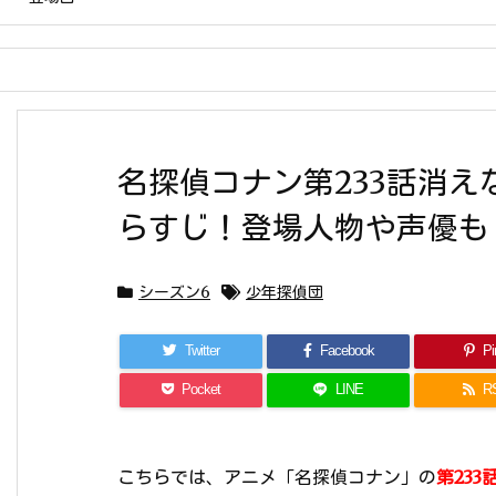
名探偵コナン第233話消
らすじ！登場人物や声優も
シーズン6
少年探偵団
Twitter
Facebook
Pin
Pocket
LINE
R
こちらでは、アニメ「名探偵コナン」の
第23