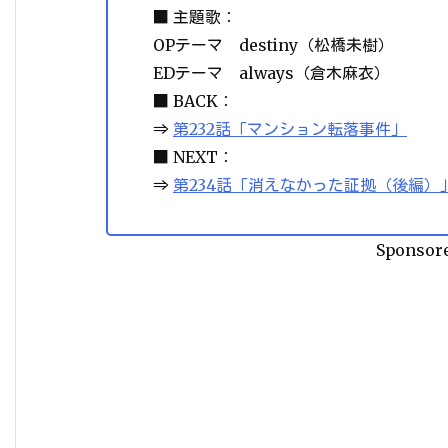
■ 主題歌：
OPテーマ destiny（松橋未樹）
EDテーマ always（倉木麻衣）
■ BACK：
⇒
第232話「マンション転落事件」
■ NEXT：
⇒
第234話「消えなかった証拠（後編）
Sponsor