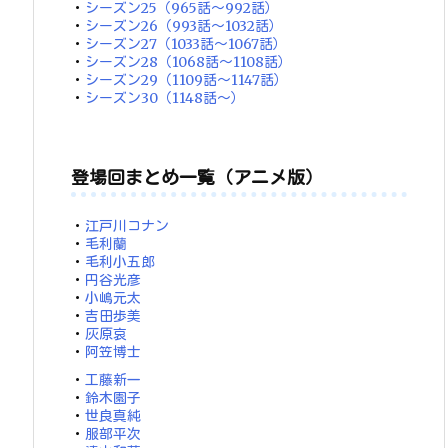
・
シーズン25（965話～992話）
・
シーズン26（993話～1032話）
・
シーズン27（1033話～1067話）
・
シーズン28（1068話～1108話）
・
シーズン29（1109話～1147話）
・
シーズン30（1148話～）
登場回まとめ一覧（アニメ版）
・
江戸川コナン
・
毛利蘭
・
毛利小五郎
・
円谷光彦
・
小嶋元太
・
吉田歩美
・
灰原哀
・
阿笠博士
・
工藤新一
・
鈴木園子
・
世良真純
・
服部平次