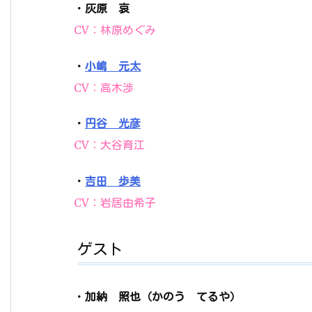
・
灰原 哀
CV：林原めぐみ
・
小嶋 元太
CV：高木渉
・
円谷 光彦
CV：大谷育江
・
吉田 歩美
CV：岩居由希子
ゲスト
・
加納 照也（かのう てるや）