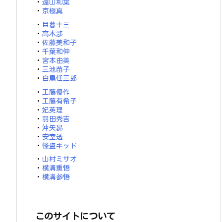
・
遠山和葉
・
京極真
・
目暮十三
・
高木渉
・
佐藤美和子
・
千葉和伸
・
宮本由美
・
三池苗子
・
白鳥任三郎
・
工藤優作
・
工藤有希子
・
妃英理
・
羽田秀吉
・
沖矢昴
・
安室透
・
怪盗キッド
・
山村ミサオ
・
横溝重悟
・
横溝参悟
このサイトについて