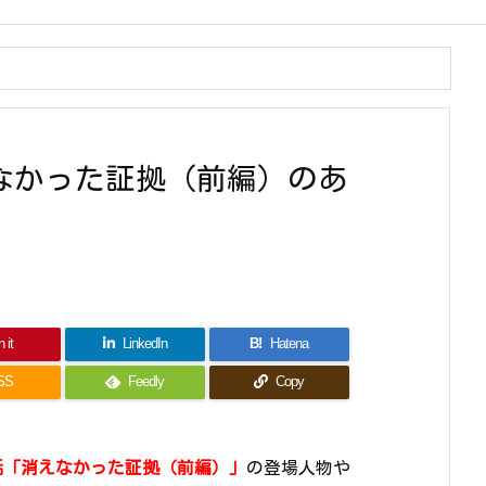
えなかった証拠（前編）のあ
 it
LinkedIn
B!
Hatena
SS
Feedly
Copy
3話「消えなかった証拠（前編）」
の登場人物や