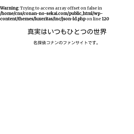
Warning
: Trying to access array offset on false in
/home/cns/conan-no-sekai.com/public_html/wp-
content/themes/luxeritas/inc/json-ld.php
on line
120
真実はいつもひとつの世界
名探偵コナンのファンサイトです。