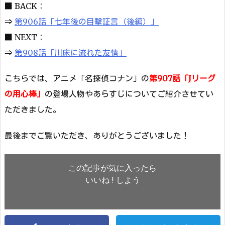
■ BACK：
⇒
第906話「七年後の目撃証言（後編）」
■ NEXT：
⇒
第908話「川床に流れた友情」
こちらでは、アニメ「名探偵コナン」の
第907話「Jリーグ
の用心棒」
の登場人物やあらすじについてご紹介させてい
ただきました。
最後までご覧いただき、ありがとうございました！
この記事が気に入ったら
いいね ! しよう