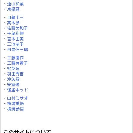
・
遠山和葉
・
京極真
・
目暮十三
・
高木渉
・
佐藤美和子
・
千葉和伸
・
宮本由美
・
三池苗子
・
白鳥任三郎
・
工藤優作
・
工藤有希子
・
妃英理
・
羽田秀吉
・
沖矢昴
・
安室透
・
怪盗キッド
・
山村ミサオ
・
横溝重悟
・
横溝参悟
このサイトについて