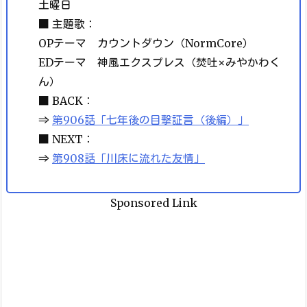
土曜日
■ 主題歌：
OPテーマ カウントダウン（NormCore）
EDテーマ 神風エクスプレス（焚吐×みやかわく
ん）
■ BACK：
⇒
第906話「七年後の目撃証言（後編）」
■ NEXT：
⇒
第908話「川床に流れた友情」
Sponsored Link