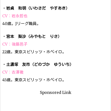
・
岩貞 和明（いわさだ やすあき）
CV：岩永哲也
40歳。Jリーグ職員。
・
宮本 梨沙（みやもと りさ）
CV：後藤邑子
22歳。東京スピリッツ・ホペイロ。
・
土濃塚 友市（どのづか ゆういち）
CV：古澤徹
45歳。東京スピリッツ・ホペイロ。
Sponsored Link