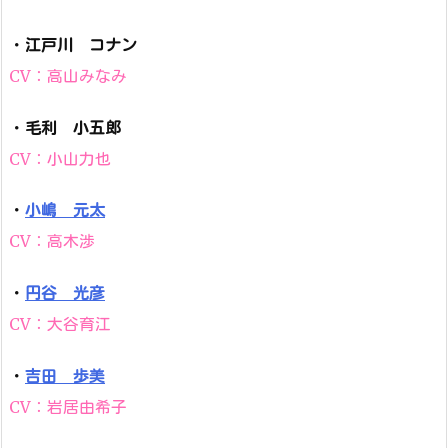
・
江戸川 コナン
CV：高山みなみ
・
毛利 小五郎
CV：小山力也
・
小嶋 元太
CV：高木渉
・
円谷 光彦
CV：大谷育江
・
吉田 歩美
CV：岩居由希子