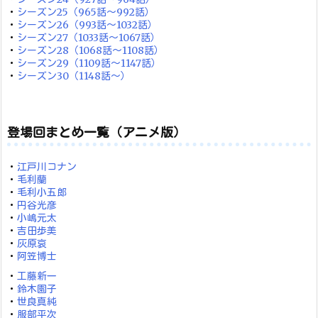
・
シーズン25（965話～992話）
・
シーズン26（993話～1032話）
・
シーズン27（1033話～1067話）
・
シーズン28（1068話～1108話）
・
シーズン29（1109話～1147話）
・
シーズン30（1148話～）
登場回まとめ一覧（アニメ版）
・
江戸川コナン
・
毛利蘭
・
毛利小五郎
・
円谷光彦
・
小嶋元太
・
吉田歩美
・
灰原哀
・
阿笠博士
・
工藤新一
・
鈴木園子
・
世良真純
・
服部平次