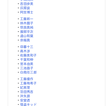
・
吉田歩美
・
灰原哀
・
阿笠博士
・
工藤新一
・
鈴木園子
・
世良真純
・
服部平次
・
遠山和葉
・
京極真
・
目暮十三
・
高木渉
・
佐藤美和子
・
千葉和伸
・
宮本由美
・
三池苗子
・
白鳥任三郎
・
工藤優作
・
工藤有希子
・
妃英理
・
羽田秀吉
・
沖矢昴
・
安室透
・
怪盗キッド