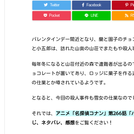
Twitter
Facebook
Pin
Pocket
LINE
R
バレンタインデー間近となり、蘭と園子のチョ
と小五郎は、訪れた山奥の山荘でまたもや殺人
毎年冬になると山荘付近の森で遭難者が出るの
ョコレートが置いてあり、ロッジに菓子を作る
の仕業とか噂されているようです。
となると、今回の殺人事件も雪女の仕業なので
それでは、
アニメ「名探偵コナン」第266話「
じ、ネタバレ、感想
をご覧ください！