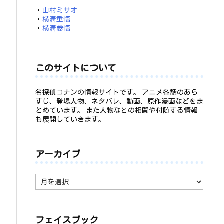
・
山村ミサオ
・
横溝重悟
・
横溝参悟
このサイトについて
名探偵コナンの情報サイトです。 アニメ各話のあら
すじ、登場人物、ネタバレ、動画、原作漫画などをま
とめています。 また人物などの相関や付随する情報
も展開していきます。
アーカイブ
ア
ー
カ
イ
ブ
フェイスブック