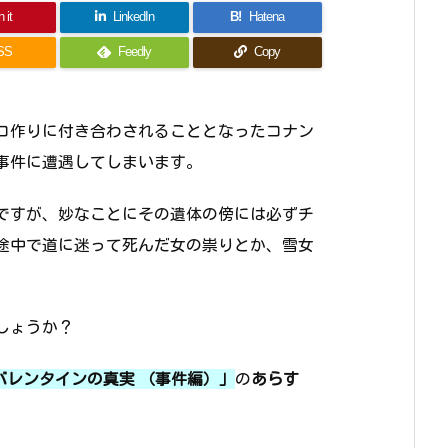
 it
LinkedIn
B!
Hatena
SS
Feedly
Copy
コ作りに付き合わされることとなったコナン
事件に遭遇してしまいます。
ですが、妙なことにその遺体の傍には必ずチ
途中で道に迷って死んだ女の祟りとか、雪女
しょうか？
バレンタインの真実 （事件編）」
の
あらす