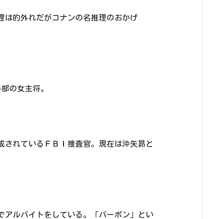
理は的外れだがコナンの名推理のおかげ
手部の女主将。
戒されているＦＢＩ捜査官。現在は沖矢昴と
でアルバイトをしている。「バーボン」とい