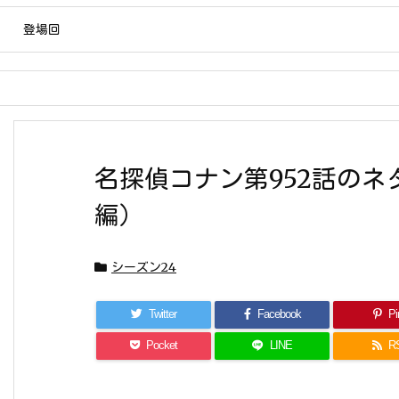
登場回
名探偵コナン第952話の
編）
シーズン24
Twitter
Facebook
Pin
Pocket
LINE
R