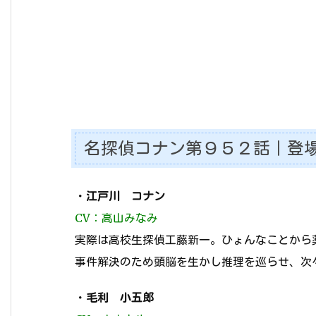
名探偵コナン第９５２話｜登
・
江戸川 コナン
CV：高山みなみ
実際は高校生探偵工藤新一。ひょんなことから
事件解決のため頭脳を生かし推理を巡らせ、次
・
毛利 小五郎