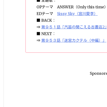
■ 主題歌：
OPテーマ ANSWER（Only this time
EDテーマ
Sissy Sky（宮川愛李）
■ BACK：
⇒
第９５１話「汽笛の聞こえる古書店2
■ NEXT：
⇒
第９５３話「迷宮カクテル（中編）」
Sponsor