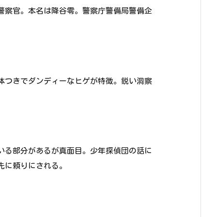
警察官。本名は降谷零。警察庁警備局警備企
体つきでダンディーなヒゲが特徴。鋭い洞察
いる部分があるが真面目。少年探偵団の話に
先に頼りにされる。