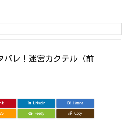
ネタバレ！迷宮カクテル（前
 it
LinkedIn
B!
Hatena
SS
Feedly
Copy