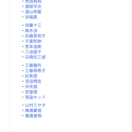
・
世良真純
・
服部平次
・
遠山和葉
・
京極真
・
目暮十三
・
高木渉
・
佐藤美和子
・
千葉和伸
・
宮本由美
・
三池苗子
・
白鳥任三郎
・
工藤優作
・
工藤有希子
・
妃英理
・
羽田秀吉
・
沖矢昴
・
安室透
・
怪盗キッド
・
山村ミサオ
・
横溝重悟
・
横溝参悟