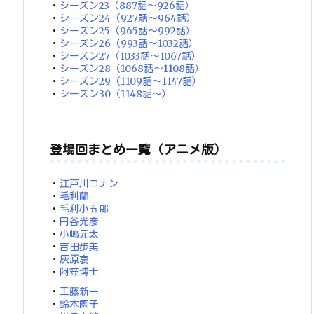
・
シーズン23（887話～926話）
・
シーズン24（927話～964話）
・
シーズン25（965話～992話）
・
シーズン26（993話～1032話）
・
シーズン27（1033話～1067話）
・
シーズン28（1068話～1108話）
・
シーズン29（1109話～1147話）
・
シーズン30（1148話～）
登場回まとめ一覧（アニメ版）
・
江戸川コナン
・
毛利蘭
・
毛利小五郎
・
円谷光彦
・
小嶋元太
・
吉田歩美
・
灰原哀
・
阿笠博士
・
工藤新一
・
鈴木園子