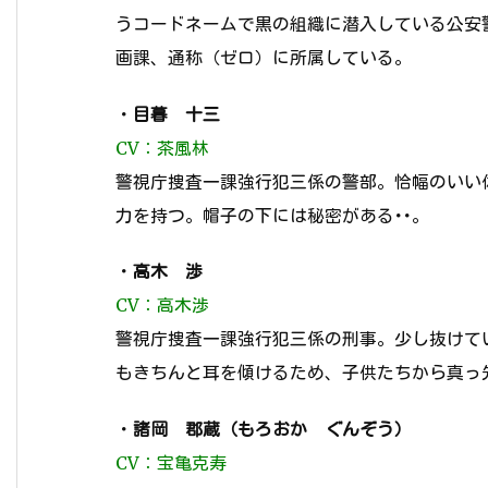
うコードネームで黒の組織に潜入している公安
画課、通称（ゼロ）に所属している。
・
目暮 十三
CV：茶風林
警視庁捜査一課強行犯三係の警部。恰幅のいい
力を持つ。帽子の下には秘密がある･･。
・
高木 渉
CV：高木渉
警視庁捜査一課強行犯三係の刑事。少し抜けて
もきちんと耳を傾けるため、子供たちから真っ
・
諸岡 郡蔵（もろおか ぐんぞう）
CV：宝亀克寿