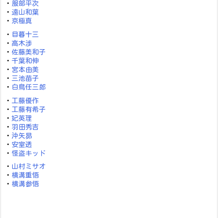
・
服部平次
・
遠山和葉
・
京極真
・
目暮十三
・
高木渉
・
佐藤美和子
・
千葉和伸
・
宮本由美
・
三池苗子
・
白鳥任三郎
・
工藤優作
・
工藤有希子
・
妃英理
・
羽田秀吉
・
沖矢昴
・
安室透
・
怪盗キッド
・
山村ミサオ
・
横溝重悟
・
横溝参悟