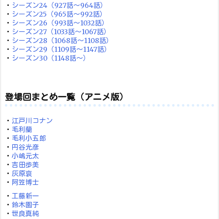
・
シーズン24（927話～964話）
・
シーズン25（965話～992話）
・
シーズン26（993話～1032話）
・
シーズン27（1033話～1067話）
・
シーズン28（1068話～1108話）
・
シーズン29（1109話～1147話）
・
シーズン30（1148話～）
登場回まとめ一覧（アニメ版）
・
江戸川コナン
・
毛利蘭
・
毛利小五郎
・
円谷光彦
・
小嶋元太
・
吉田歩美
・
灰原哀
・
阿笠博士
・
工藤新一
・
鈴木園子
・
世良真純