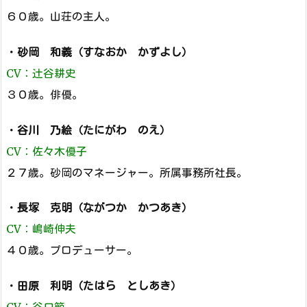
６０歳。山荘の主人。
・
砂岡 和義（すなおか かずよし）
CV：辻谷耕史
３０歳。俳優。
・
谷川 乃絵（たにがわ のえ）
CV：佐々木優子
２７歳。砂岡のマネージャー。所属事務所社長。
・
長塚 克明（ながつか かつあき）
CV：嶋崎伸夫
４０歳。プロデューサー。
・
田原 利明（たはら としあき）
CV：谷口節