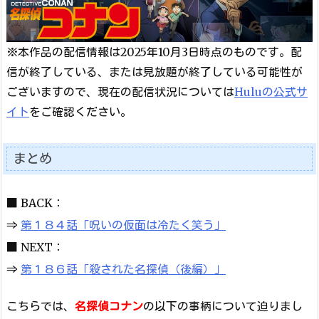
※本作品の配信情報は2025年10月3日時点のものです。配
信が終了している、または見放題が終了している可能性が
ございますので、現在の配信状況については
Huluの公式サ
イト
をご確認ください。
まとめ
■ BACK：
⇒
第１８４話「呪いの仮面は冷たく笑う」
■ NEXT：
⇒
第１８６話「殺された名探偵（後編）」
こちらでは、
名探偵コナン
の以下の事柄について迫りまし