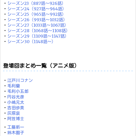
・
シーズン23（887話～926話）
・
シーズン24（927話～964話）
・
シーズン25（965話～992話）
・
シーズン26（993話～1032話）
・
シーズン27（1033話～1067話）
・
シーズン28（1068話～1108話）
・
シーズン29（1109話～1147話）
・
シーズン30（1148話～）
登場回まとめ一覧（アニメ版）
・
江戸川コナン
・
毛利蘭
・
毛利小五郎
・
円谷光彦
・
小嶋元太
・
吉田歩美
・
灰原哀
・
阿笠博士
・
工藤新一
・
鈴木園子