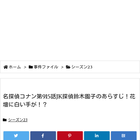
ホーム
>
事件ファイル
>
シーズン23
名探偵コナン第915話JK探偵鈴木園子のあらすじ！花
壇に白い手が！？
シーズン23
B!