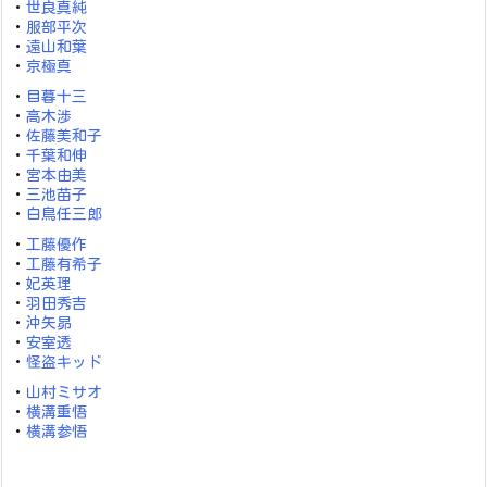
・
世良真純
・
服部平次
・
遠山和葉
・
京極真
・
目暮十三
・
高木渉
・
佐藤美和子
・
千葉和伸
・
宮本由美
・
三池苗子
・
白鳥任三郎
・
工藤優作
・
工藤有希子
・
妃英理
・
羽田秀吉
・
沖矢昴
・
安室透
・
怪盗キッド
・
山村ミサオ
・
横溝重悟
・
横溝参悟