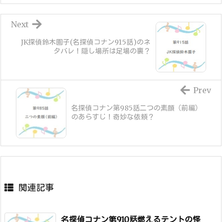
Next
JK探偵鈴木園子(名探偵コナン915話)のネ
タバレ！隠し場所は足場の裏？
Prev
名探偵コナン第985話二つの素顔（前編）
のあらすじ！奇妙な依頼？
関連記事
名探偵コナン第910話燃えるテントの怪