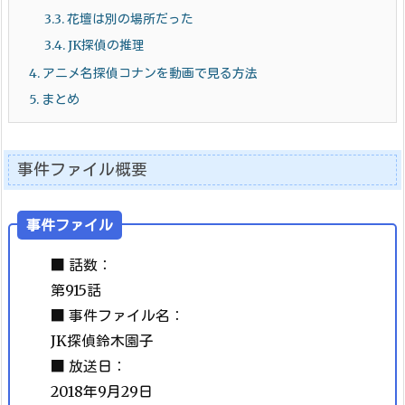
3.3.
花壇は別の場所だった
3.4.
JK探偵の推理
4.
アニメ名探偵コナンを動画で見る方法
5.
まとめ
事件ファイル概要
事件ファイル
■ 話数：
第915話
■ 事件ファイル名：
JK探偵鈴木園子
■ 放送日：
2018年9月29日