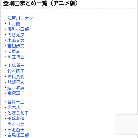
登場回まとめ一覧（アニメ版）
・
江戸川コナン
・
毛利蘭
・
毛利小五郎
・
円谷光彦
・
小嶋元太
・
吉田歩美
・
灰原哀
・
阿笠博士
・
工藤新一
・
鈴木園子
・
世良真純
・
服部平次
・
遠山和葉
・
京極真
・
目暮十三
・
高木渉
・
佐藤美和子
・
千葉和伸
・
宮本由美
・
三池苗子
・
白鳥任三郎