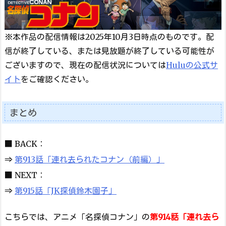
※本作品の配信情報は2025年10月3日時点のものです。配
信が終了している、または見放題が終了している可能性が
ございますので、現在の配信状況については
Huluの公式サ
イト
をご確認ください。
まとめ
■ BACK：
⇒
第913話「連れ去られたコナン（前編）」
■ NEXT：
⇒
第915話「JK探偵鈴木園子」
こちらでは、アニメ「名探偵コナン」の
第914話「連れ去ら