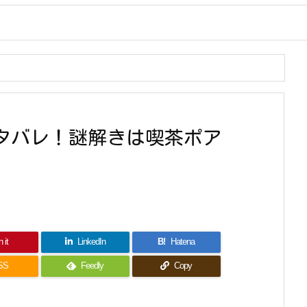
ネタバレ！謎解きは喫茶ポア
 it
LinkedIn
B!
Hatena
SS
Feedly
Copy