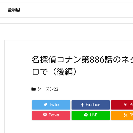
登場回
名探偵コナン第886話の
ロで（後編）
シーズン22
Twitter
Facebook
Pin
Pocket
LINE
R