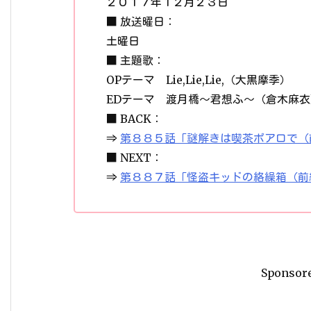
２０１７年１２月２３日
■ 放送曜日：
土曜日
■ 主題歌：
OPテーマ Lie,Lie,Lie,（大黒摩季）
EDテーマ 渡月橋～君想ふ～（倉木麻衣
■ BACK：
⇒
第８８５話「謎解きは喫茶ポアロで（
■ NEXT：
⇒
第８８７話「怪盗キッドの絡繰箱（前
Sponsor