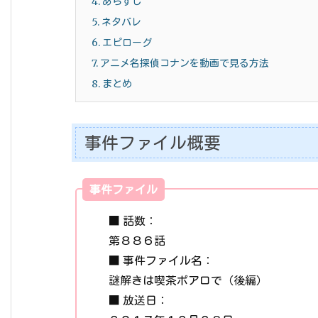
4.
あらすじ
5.
ネタバレ
6.
エピローグ
7.
アニメ名探偵コナンを動画で見る方法
8.
まとめ
事件ファイル概要
事件ファイル
■ 話数：
第８８６話
■ 事件ファイル名：
謎解きは喫茶ポアロで（後編）
■ 放送日：