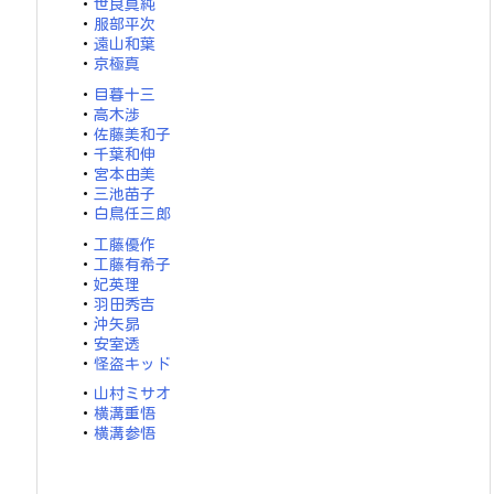
・
世良真純
・
服部平次
・
遠山和葉
・
京極真
・
目暮十三
・
高木渉
・
佐藤美和子
・
千葉和伸
・
宮本由美
・
三池苗子
・
白鳥任三郎
・
工藤優作
・
工藤有希子
・
妃英理
・
羽田秀吉
・
沖矢昴
・
安室透
・
怪盗キッド
・
山村ミサオ
・
横溝重悟
・
横溝参悟