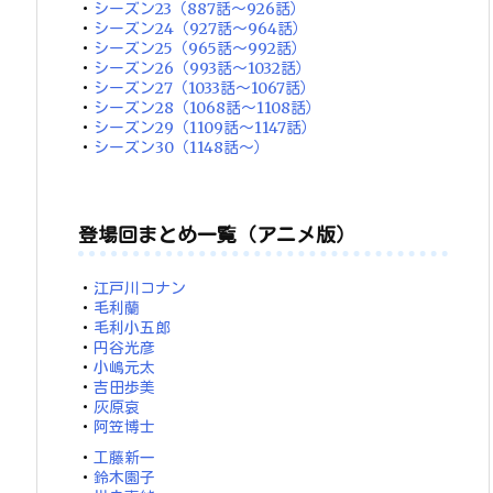
・
シーズン23（887話～926話）
・
シーズン24（927話～964話）
・
シーズン25（965話～992話）
・
シーズン26（993話～1032話）
・
シーズン27（1033話～1067話）
・
シーズン28（1068話～1108話）
・
シーズン29（1109話～1147話）
・
シーズン30（1148話～）
登場回まとめ一覧（アニメ版）
・
江戸川コナン
・
毛利蘭
・
毛利小五郎
・
円谷光彦
・
小嶋元太
・
吉田歩美
・
灰原哀
・
阿笠博士
・
工藤新一
・
鈴木園子