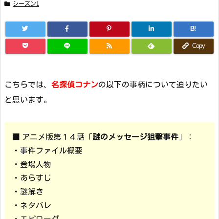
シーズン1
B!
Copy
こちらでは、
名探偵コナン
の以下の事柄について迫りたい
と思います。
■ アニメ版第１４話「
謎のメッセージ狙撃事件
」：
・事件ファイル概要
・登場人物
・あらすじ
・謎解き
・ネタバレ
・エピローグ