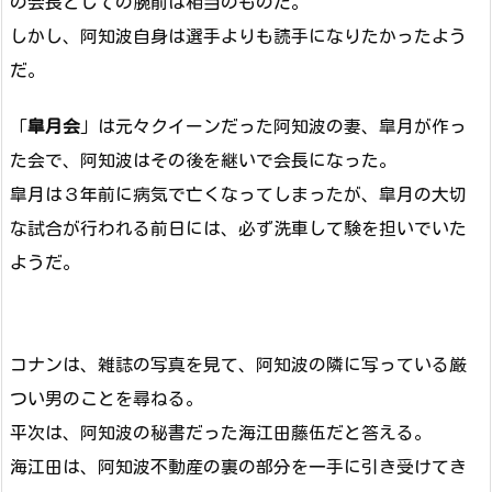
の会長としての腕前は相当のものだ。
しかし、阿知波自身は選手よりも読手になりたかったよう
だ。
「
皐月会
」は元々クイーンだった阿知波の妻、皐月が作っ
た会で、阿知波はその後を継いで会長になった。
皐月は３年前に病気で亡くなってしまったが、皐月の大切
な試合が行われる前日には、必ず洗車して験を担いでいた
ようだ。
コナンは、雑誌の写真を見て、阿知波の隣に写っている厳
つい男のことを尋ねる。
平次は、阿知波の秘書だった海江田藤伍だと答える。
海江田は、阿知波不動産の裏の部分を一手に引き受けてき