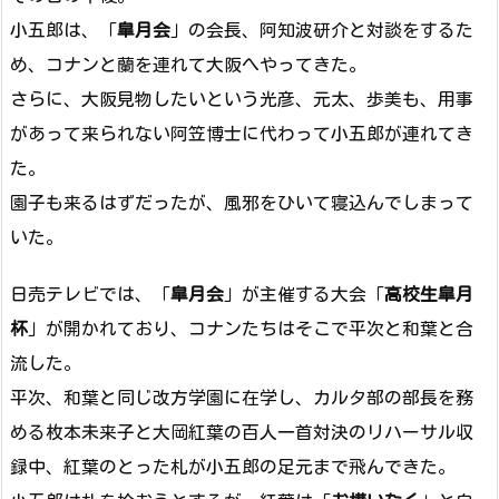
小五郎は、「
皐月会
」の会長、阿知波研介と対談をするた
め、コナンと蘭を連れて大阪へやってきた。
さらに、大阪見物したいという光彦、元太、歩美も、用事
があって来られない阿笠博士に代わって小五郎が連れてき
た。
園子も来るはずだったが、風邪をひいて寝込んでしまって
いた。
日売テレビでは、「
皐月会
」が主催する大会「
高校生皐月
杯
」が開かれており、コナンたちはそこで平次と和葉と合
流した。
平次、和葉と同じ改方学園に在学し、カルタ部の部長を務
める枚本未来子と大岡紅葉の百人一首対決のリハーサル収
録中、紅葉のとった札が小五郎の足元まで飛んできた。