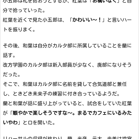
小五郎は札を拾おうとするが、紅葉は「
お構いなく
」と自
分で拾っていった。
紅葉を近くで見た小五郎は、「
かわいい～！
」と言いハー
トを振りまく。
その後、和葉は自分がカルタ部に所属していることを蘭に
話す。
改方学園のカルタ部は新入部員が少なく、廃部になりそう
だった。
そこで、和葉はカルタ部に名前を貸して合気道部と兼任
し、ときどき未来子の練習に付き合っているようだ。
蘭と和葉が話に盛り上がっていると、試合をしていた紅葉
が「
賑やかで楽しそうですな～。まるでカフェにいるみた
いやわ
」と口を開いた。
リハーサルの収録が終わり、蘭、光彦、元太、歩美は控室