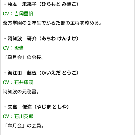
・
枚本 未来子（ひらもと みきこ）
CV：吉岡里帆
改方学園の２年生でかるた部の主将を務める。
・
阿知波 研介（あちわ けんすけ）
CV：阪脩
「皐月会」の会長。
・
海江田 藤伍（かいえだ とうご）
CV：石井康嗣
阿知波の元秘書。
・
矢島 俊弥（やじま としや）
CV：石川英郎
「皐月会」の会員。