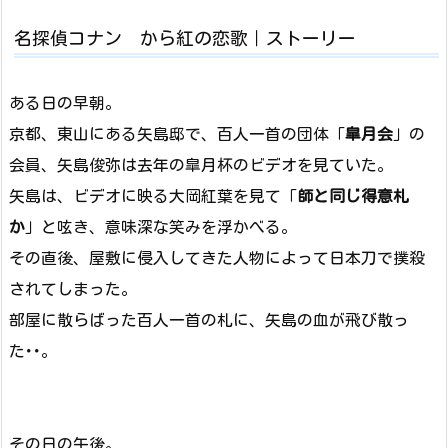
名探偵コナン から紅の恋歌｜ストーリー
ある日の早朝。
京都、東山にある矢島邸で、百人一首の団体「
皐月会
」の
会員、矢島俊弥は去年の皐月杯のビデオを見ていた。
矢島は、ビデオに映る大岡紅葉を見て「
師と同じ得意札
か
」と呟き、意味深な笑みを浮かべる。
その直後、屋敷に侵入してきた人物によって日本刀で撲殺
されてしまった。
部屋に散らばった百人一首の札に、矢島の血が飛び散っ
た･･。
その日の午後。