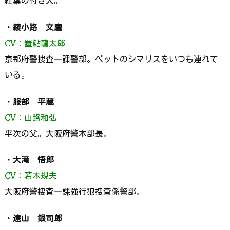
紅葉の付き人。
・
綾小路 文麿
CV：置鮎龍太郎
京都府警捜査一課警部。ペットのシマリスをいつも連れて
いる。
・
服部 平蔵
CV：山路和弘
平次の父。大阪府警本部長。
・
大滝 悟郎
CV：若本規夫
大阪府警捜査一課強行犯捜査係警部。
・
遠山 銀司郎