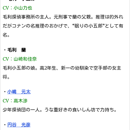
CV：小山力也
毛利探偵事務所の主人。元刑事で蘭の父親。推理は的外れ
だがコナンの名推理のおかげで、“眠りの小五郎”として有
名。
・
毛利 蘭
CV：山崎和佳奈
毛利小五郎の娘。高2年生、新一の幼馴染で空手部の女主
将。
・
小嶋 元太
CV：高木渉
少年探偵団の一人。うな重好きの食いしん坊で力持ち。
・
円谷 光彦