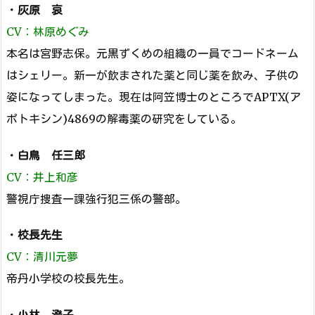
・
灰原 哀
CV：林原めぐみ
本名は宮野志保。元黒ずくめの組織の一員でコードネーム
はシェリー。新一が飲まされた薬と同じ薬を飲み、子供の
姿になってしまった。現在は阿笠博士のところでAPTX(ア
ポトキシン)4869の解毒薬の研究をしている。
・
白鳥 任三郎
CV：井上和彦
警視庁捜査一課強行犯三係の警部。
・
校長先生
CV：清川元夢
帝丹小学校の校長先生。
・
小林 澄子