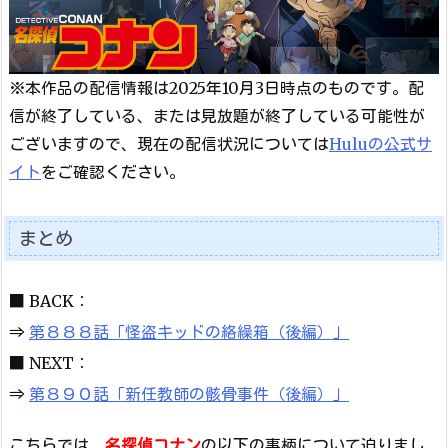
※本作品の配信情報は2025年10月3日時点のものです。配
信が終了している、または見放題が終了している可能性が
ございますので、現在の配信状況については
Huluの公式サ
イト
をご確認ください。
まとめ
■ BACK：
⇒
第８８８話「怪盗キッドの絡繰箱（後編）」
■ NEXT：
⇒
第８９０話「新任教師の骸骨事件（後編）」
こちらでは、
名探偵コナン
の以下の事柄について迫りまし