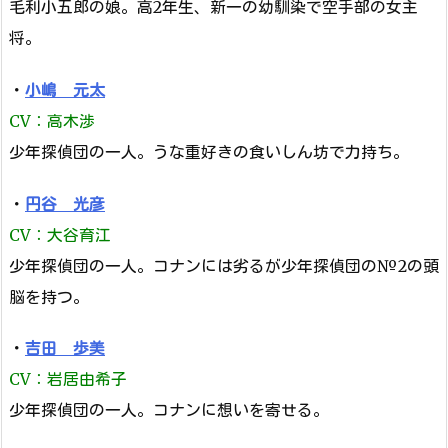
毛利小五郎の娘。高2年生、新一の幼馴染で空手部の女主
将。
・
小嶋 元太
CV：高木渉
少年探偵団の一人。うな重好きの食いしん坊で力持ち。
・
円谷 光彦
CV：大谷育江
少年探偵団の一人。コナンには劣るが少年探偵団の№2の頭
脳を持つ。
・
吉田 歩美
CV：岩居由希子
少年探偵団の一人。コナンに想いを寄せる。