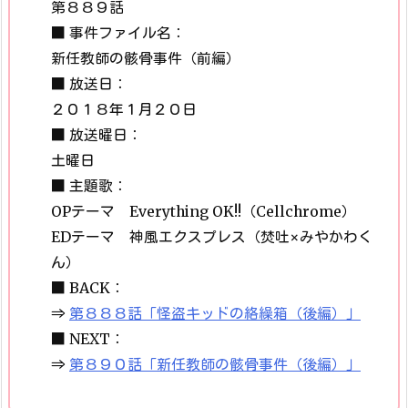
第８８９話
■ 事件ファイル名：
新任教師の骸骨事件（前編）
■ 放送日：
２０１８年１月２０日
■ 放送曜日：
土曜日
■ 主題歌：
OPテーマ Everything OK!!（Cellchrome）
EDテーマ 神風エクスプレス（焚吐×みやかわく
ん）
■ BACK：
⇒
第８８８話「怪盗キッドの絡繰箱（後編）」
■ NEXT：
⇒
第８９０話「新任教師の骸骨事件（後編）」