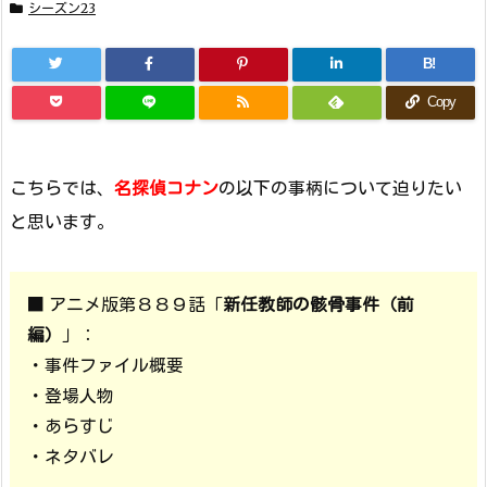
シーズン23
B!
Copy
こちらでは、
名探偵コナン
の以下の事柄について迫りたい
と思います。
■ アニメ版第８８９話「
新任教師の骸骨事件（前
編）
」：
・事件ファイル概要
・登場人物
・あらすじ
・ネタバレ