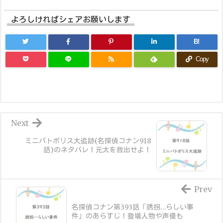
よろしければシェアお願いします
B!
Copy
Next
ミニパトポリス大追跡(名探偵コナン918
話)のネタバレ！元太を救出せよ！
Prev
名探偵コナン第393話「誘拐…らしい事
件」のあらすじ！登場人物や声優も