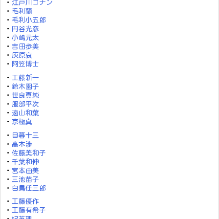
・
江戸川コナン
・
毛利蘭
・
毛利小五郎
・
円谷光彦
・
小嶋元太
・
吉田歩美
・
灰原哀
・
阿笠博士
・
工藤新一
・
鈴木園子
・
世良真純
・
服部平次
・
遠山和葉
・
京極真
・
目暮十三
・
高木渉
・
佐藤美和子
・
千葉和伸
・
宮本由美
・
三池苗子
・
白鳥任三郎
・
工藤優作
・
工藤有希子