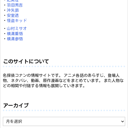
・
妃英理
・
羽田秀吉
・
沖矢昴
・
安室透
・
怪盗キッド
・
山村ミサオ
・
横溝重悟
・
横溝参悟
このサイトについて
名探偵コナンの情報サイトです。 アニメ各話のあらすじ、登場人
物、ネタバレ、動画、原作漫画などをまとめています。 また人物な
どの相関や付随する情報も展開していきます。
アーカイブ
ア
ー