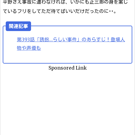
平野さえ事故に遭わなければ、いかにも正三郎の身を案じ
ているフリをしてただ待てばいいだけだったのに･･。
関連記事
第393話「誘拐…らしい事件」のあらすじ！登場人
物や声優も
Sponsored Link