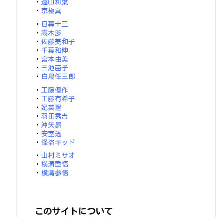
・
遠山和葉
・
京極真
・
目暮十三
・
高木渉
・
佐藤美和子
・
千葉和伸
・
宮本由美
・
三池苗子
・
白鳥任三郎
・
工藤優作
・
工藤有希子
・
妃英理
・
羽田秀吉
・
沖矢昴
・
安室透
・
怪盗キッド
・
山村ミサオ
・
横溝重悟
・
横溝参悟
このサイトについて