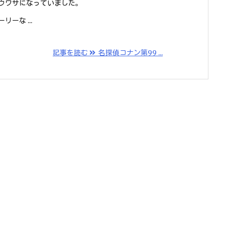
ウワサになっていました。
ーな ...
記事を読む
名探偵コナン第99 ...