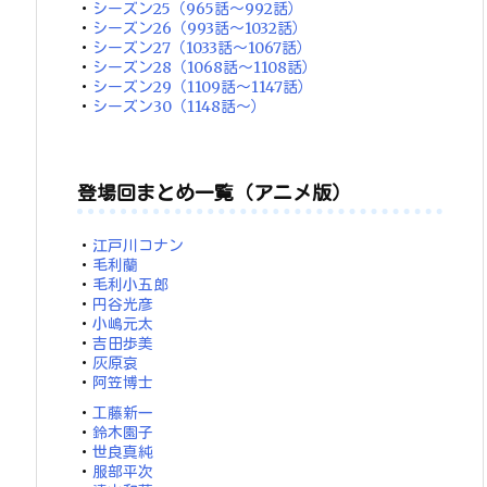
・
シーズン25（965話～992話）
・
シーズン26（993話～1032話）
・
シーズン27（1033話～1067話）
・
シーズン28（1068話～1108話）
・
シーズン29（1109話～1147話）
・
シーズン30（1148話～）
登場回まとめ一覧（アニメ版）
・
江戸川コナン
・
毛利蘭
・
毛利小五郎
・
円谷光彦
・
小嶋元太
・
吉田歩美
・
灰原哀
・
阿笠博士
・
工藤新一
・
鈴木園子
・
世良真純
・
服部平次