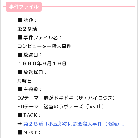
事件ファイル
■ 話数：
第２９話
■ 事件ファイル名：
コンピューター殺人事件
■ 放送日：
１９９６年８月１９日
■ 放送曜日：
月曜日
■ 主題歌：
OPテーマ 胸がドキドキ（ザ・ハイロウズ）
EDテーマ 迷宮のラヴァーズ（heath）
■ BACK：
⇒
第２８話「小五郎の同窓会殺人事件（後編）」
■ NEXT：