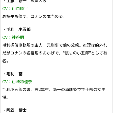
・
工藤 新一
※声のみ
CV：山口勝平
高校生探偵で、コナンの本当の姿。
・
毛利 小五郎
CV：神谷明
毛利探偵事務所の主人。元刑事で蘭の父親。推理は的外れ
だがコナンの名推理のおかげで、“眠りの小五郎”として有
名。
・
毛利 蘭
CV：山崎和佳奈
毛利小五郎の娘。高2年生、新一の幼馴染で空手部の女主
将。
・
阿笠 博士