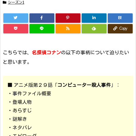
シーズン1
B!
Copy
こちらでは、
名探偵コナン
の以下の事柄について迫りたい
と思います。
■ アニメ版第２９話「
コンピューター殺人事件
」：
・事件ファイル概要
・登場人物
・あらすじ
・謎解き
・ネタバレ
・エピローグ