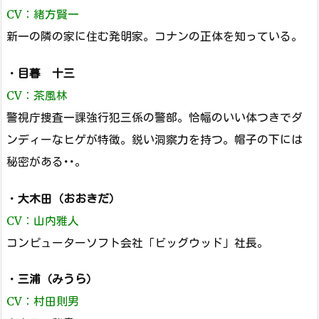
CV：緒方賢一
新一の隣の家に住む発明家。コナンの正体を知っている。
・
目暮 十三
CV：茶風林
警視庁捜査一課強行犯三係の警部。恰幅のいい体つきでダ
ンディーなヒゲが特徴。鋭い洞察力を持つ。帽子の下には
秘密がある･･。
・
大木田（おおきだ）
CV：山内雅人
コンピューターソフト会社「ビッグウッド」社長。
・
三浦（みうら）
CV：村田則男