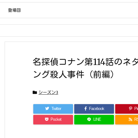
登場回
名探偵コナン第114話のネ
ング殺人事件（前編）
シーズン3
Twitter
Facebook
Pin
Pocket
LINE
R