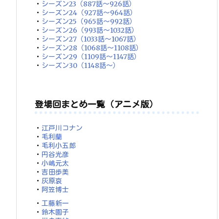
・
シーズン23（887話～926話）
・
シーズン24（927話～964話）
・
シーズン25（965話～992話）
・
シーズン26（993話～1032話）
・
シーズン27（1033話～1067話）
・
シーズン28（1068話～1108話）
・
シーズン29（1109話～1147話）
・
シーズン30（1148話～）
登場回まとめ一覧（アニメ版）
・
江戸川コナン
・
毛利蘭
・
毛利小五郎
・
円谷光彦
・
小嶋元太
・
吉田歩美
・
灰原哀
・
阿笠博士
・
工藤新一
・
鈴木園子