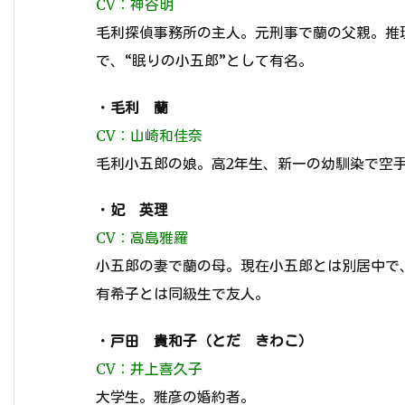
CV：神谷明
毛利探偵事務所の主人。元刑事で蘭の父親。推
で、“眠りの小五郎”として有名。
・
毛利 蘭
CV：山崎和佳奈
毛利小五郎の娘。高2年生、新一の幼馴染で空
・
妃 英理
CV：高島雅羅
小五郎の妻で蘭の母。現在小五郎とは別居中で
有希子とは同級生で友人。
・
戸田 貴和子（とだ きわこ）
CV：井上喜久子
大学生。雅彦の婚約者。