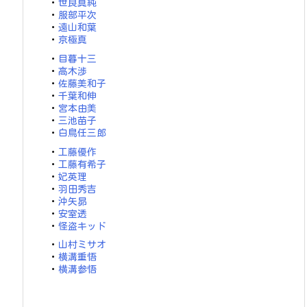
・
世良真純
・
服部平次
・
遠山和葉
・
京極真
・
目暮十三
・
高木渉
・
佐藤美和子
・
千葉和伸
・
宮本由美
・
三池苗子
・
白鳥任三郎
・
工藤優作
・
工藤有希子
・
妃英理
・
羽田秀吉
・
沖矢昴
・
安室透
・
怪盗キッド
・
山村ミサオ
・
横溝重悟
・
横溝参悟