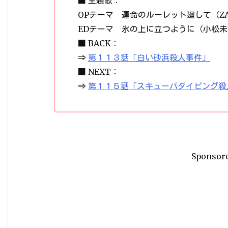
■ 主題歌：
OPテーマ 運命のルーレット廻して（ZA
EDテーマ 氷の上に立つように（小松未
■ BACK：
⇒
第１１３話「白い砂浜殺人事件」
■ NEXT：
⇒
第１１５話「スキューバダイビング殺
Sponsor