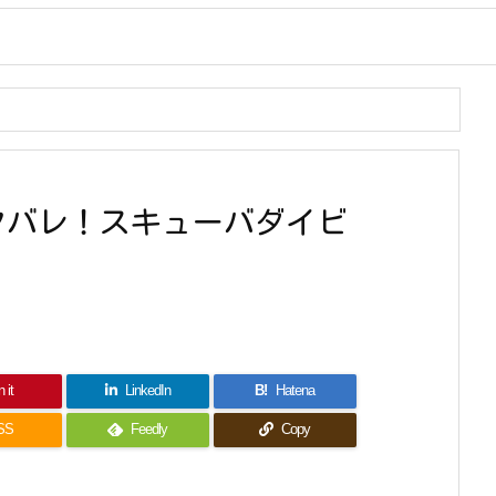
タバレ！スキューバダイビ
 it
LinkedIn
B!
Hatena
SS
Feedly
Copy